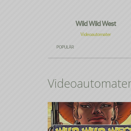
POPULÄR
NY
Wild Wild West
White Rabbit
Videoautomater
Videoautomater
POPULÄR
Videoautomate
Wild Seas
Videoautomater