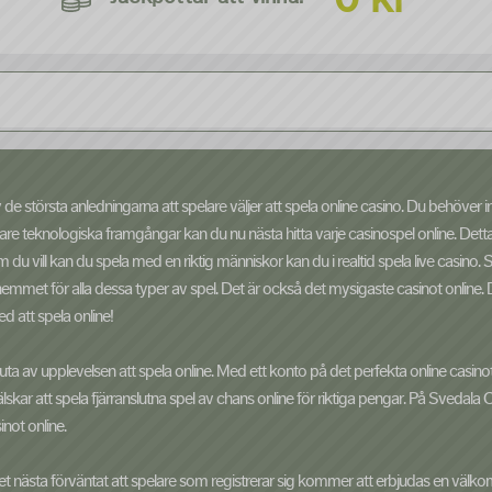
de största anledningarna att spelare väljer att spela online casino. Du behöver
vare teknologiska framgångar kan du nu nästa hitta varje casinospel online. Dett
du vill kan du spela med en riktig människor kan du i realtid spela live casino. 
hemmet för alla dessa typer av spel. Det är också det mysigaste casinot online
d att spela online!
ka njuta av upplevelsen att spela online. Med ett konto på det perfekta online casin
ar att spela fjärranslutna spel av chans online för riktiga pengar. På Svedala 
not online.
r det nästa förväntat att spelare som registrerar sig kommer att erbjudas en vä