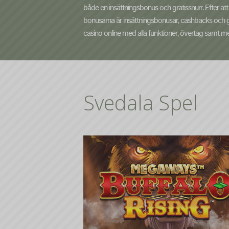
både en insättningsbonus och gratissnurr. Efter at
bonusarna är insättningsbonusar, cashbacks och gra
casino online med alla funktioner, övertag samt me
Svedala Spel