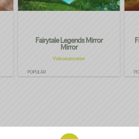
Fairytale Legends Mirror
F
Mirror
Videoautomater
POPULÄR
PO