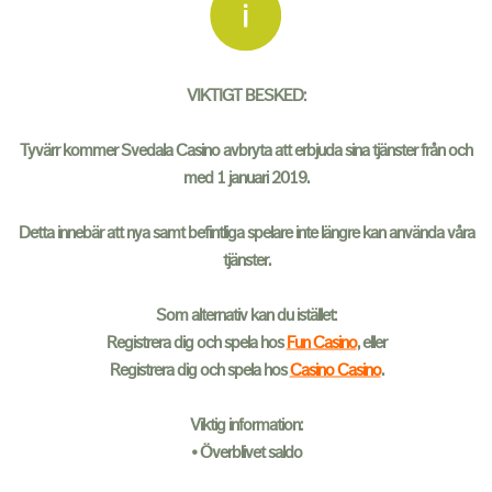
VIKTIGT BESKED:
Svensk Roulette
Tyvärr kommer Svedala Casino avbryta att erbjuda sina tjänster från och
med 1 januari 2019.
Live Casino
Detta innebär att nya samt befintliga spelare inte längre kan använda våra
tjänster.
Som alternativ kan du istället:
Registrera dig och spela hos
Fun Casino
, eller
Registrera dig och spela hos
Casino Casino
.
Viktig information:
• Överblivet saldo