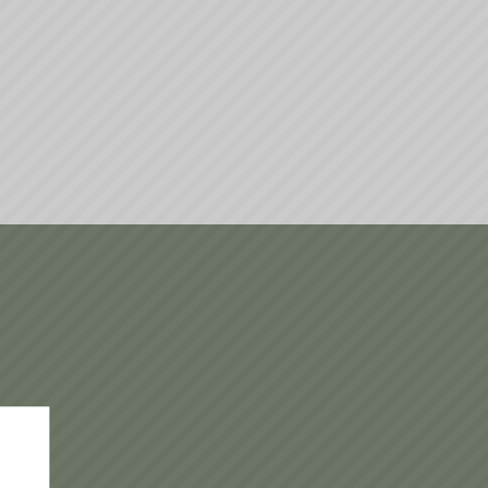
ot är en spelare givetvis glad! Svedala Casino
Casino, kan svenska och norska spelare njuta av
lkomstbonus. Hos Svedala Casino får nya spelare
danden på online casinot. De populäraste
l av extra exklusiva erbjudanden. Det mysigaste
a och svenska spelare.