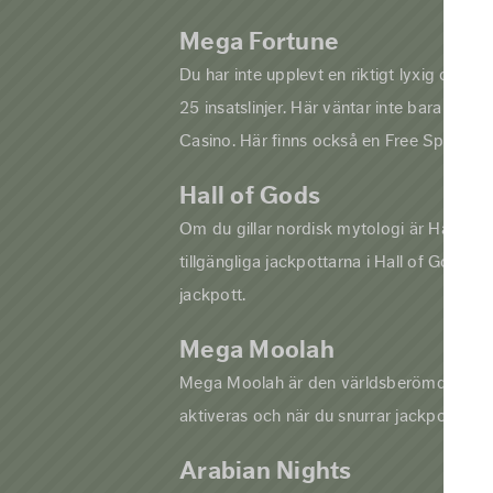
Mega Fortune
Du har inte upplevt en riktigt lyxig och
25 insatslinjer. Här väntar inte bara en pr
Casino. Här finns också en Free Spins fu
Hall of Gods
Om du gillar nordisk mytologi är Hall of G
tillgängliga jackpottarna i Hall of Gods
jackpott.
Mega Moolah
Mega Moolah är den världsberömda favorit
aktiveras och när du snurrar jackpotthjule
Arabian Nights