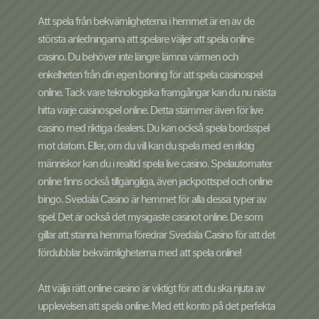
Att spela från bekvämligheterna i hemmet är en av de
största anledningarna att spelare väljer att spela online
casino. Du behöver inte längre lämna värmen och
enkelheten från din egen boning för att spela casinospel
online. Tack vare teknologiska framgångar kan du nu nästa
hitta varje casinospel online. Detta stämmer även för live
casino med riktiga dealers. Du kan också spela bordsspel
mot datorn. Eller, om du vill kan du spela med en riktig
människor kan du i realtid spela live casino. Spelautomater
online finns också tillgängliga, även jackpottspel och online
bingo. Svedala Casino är hemmet för alla dessa typer av
spel. Det är också det mysigaste casinot online. De som
gillar att stanna hemma föredrar Svedala Casino för att det
fördubblar bekvämligheterna med att spela online!
Att välja rätt online casino är viktigt för att du ska njuta av
upplevelsen att spela online. Med ett konto på det perfekta