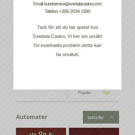
Email: kundservice@svedalacasino.com
Telefon: +356-2034 1595
Videoautomater
ladda fler
Tack för att du har spelat hos
Route 777
Beauty Fairy
Videoautomater
Videoautomater
Svedala Casino. Vi ber om ursäkt
nytt
populär
nytt
för eventuella problem detta kan
Hot Scatter
Donuts
Jaguar Temple
Montezuma
ha orsakat.
Videoautomater
Automater
Videoautomater
Videoautomater
populär
populär
populär
nytt
Foxin Wins Again
Taco Brothers
Videoautomater
Videoautomater
populär
nytt
Wild Seas
Sam on the Beach
Videoautomater
Videoautomater
Automater
populär
nytt
populär
ladda fler
nytt
Piggy Riches Touch
White Rabbit
Diamond Mine
Buffalo Rising
Megaways
Videoautomater
Videoautomater
Videoautomater