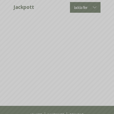
Videoautomater
Automater
Videoautomater
Automater
Jackpott
nytt
ladda fler
nytt
Fun Blackjack
Wild Seas
Blackjack Classic 5
Sam on the Beach
Videoautomater
Live Casino
Videoautomater
Live Casino
populär
nytt
populär
nytt
Blackjack Touch -
Jaguar Temple
European Blackjack
Lady Joker
Single Deck
Gold M.
Videoautomater
Videoautomater
Bordsspel
Bordsspel
populär
nytt
Vegas Diamonds
Hot Neon
Fire and Ice
Aftershock
Automater
Automater
Automater
Automater
nytt
nytt
Blackjack Classic 4
Starburst Touch
Auto-Roulette
Lovely Lady
Videoautomater
Live Casino
Videoautomater
Live Casino
populär
populär
Piggy Riches Touch
European Roulette
Roulette Touch
Royal Unicorn
Gold M.
Videoautomater
Videoautomater
Bordsspel
Bordsspel
populär