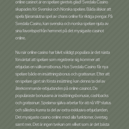
online casinot är en spelare givetvis glad! Svedala Casino
skapades för Svenska och Norska spelare. Båda älskar att
spela fjärranslutna spel av chans online för riktiga pengar. På
Svedala Casino, kan svenska och norska spelare njuta av
sina favoritspel från hemmet på det mysigaste casinot
online.
Nu när online casino har blivit väldigt populära är det nästa
förväntat att spelare som registrerar sig kommer att
erbjudas en välkomstbonus. Hos Svedala Casino får nya
spelare både en insättningsbonus och gratissnurr. Efter att
en spelare gjort sin första insättning kan denna ta del av
återkommande erbjudanden på online casinot. De
populäraste bonusarna är insättningsbonusar, cashbacks
och gratissnurr. Spelarna själva arbetar för att nå VIP status
och således kunna ta del av extra exklusiva erbjudanden.
Det mysigaste casino online med alla funktioner, övertag
samt mer. Det är ingen tvekan om vilket som är det bästa