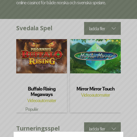
online casinot för både norska och svenska spelare.
Svedala Spel
ladda fler
Buffalo Rising
Mirror Mirror Touch
Megaways
Videoautomater
Videoautomater
populär
Turneringsspel
ladda fler