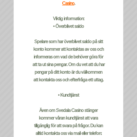
Casino
.
Taco Brothers
The Goonies
Viktig information:
Videoautomater
Videoautomater
• Överblivet saldo
populär
nytt
populär
nytt
Piggy Riches Touch
Immortal Romance M.
Spelare som har överblivet saldo på sitt
Videoautomater
Videoautomater
konto kommer att kontaktas av oss och
Mest Spelade
populär
ladda fler
informeras om vad de behöver göra för
att ta ut sina pengar. Om du vet att du har
pengar på ditt konto är du välkommen
att kontakta oss och efterfråga ett uttag.
Birthday
Jaguar Temple
• Kundtjänst
Videoautomater
Videoautomater
nytt
populär
nytt
Även om Svedala Casino stänger
Book of Aztec
Taco Brothers
Dead or Alive Touch
The Goonies
kommer våran kundtjänst att vara
Videoautomater
Videoautomater
Videoautomater
Videoautomater
tillgänglig för att svara på frågor. Du kan
populär
populär
nytt
populär
nytt
alltid kontakta oss via mail eller telefon: