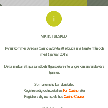
SV
Öppna Konto
Logga In
VIKTIGT BESKED:
Tyvärr kommer Svedala Casino avbryta att erbjuda sina tjänster från och
med 1 januari 2019.
IDEO SLOTS
Detta innebär att nya samt befintliga spelare inte längre kan använda våra
tjänster.
osta, MST9026, Malta - all rights reserved ©. L&L Europe Ltd is licensed and regulated by the MGA under
: MGA/B2C/211/2011.
Som alternativ kan du istället:
e addictive! Play responsibly!
Registrera dig och spela hos
Fun Casino
, eller
Registrera dig och spela hos
Casino Casino
.