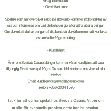
Viktig information:
• Överblivet saldo
Spelare som har överblivet saldo på sitt konto kommer att kontaktas av
oss och informeras om vad de behöver göra för att ta ut sina pengar.
Om du vet att du har pengar på ditt konto är du välkommen att kontakta
oss och efterfråga ett uttag.
• Kundtjänst
Även om Svedala Casino stänger kommer våran kundtjänst att vara
tillgänglig för att svara på frågor. Du kan alltid kontakta oss via mail eller
telefon:
Email: kundservice@svedalacasino.com
Telefon: +356-2034 1595
Tack för att du har spelat hos Svedala Casino. Vi ber om
ursäkt för eventuella problem detta kan ha orsakat.