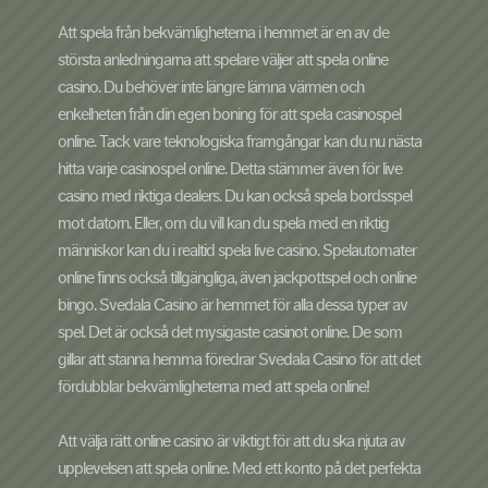
Att spela från bekvämligheterna i hemmet är en av de
största anledningarna att spelare väljer att spela online
casino. Du behöver inte längre lämna värmen och
enkelheten från din egen boning för att spela casinospel
online. Tack vare teknologiska framgångar kan du nu nästa
hitta varje casinospel online. Detta stämmer även för live
casino med riktiga dealers. Du kan också spela bordsspel
mot datorn. Eller, om du vill kan du spela med en riktig
människor kan du i realtid spela live casino. Spelautomater
online finns också tillgängliga, även jackpottspel och online
bingo. Svedala Casino är hemmet för alla dessa typer av
spel. Det är också det mysigaste casinot online. De som
gillar att stanna hemma föredrar Svedala Casino för att det
fördubblar bekvämligheterna med att spela online!
Att välja rätt online casino är viktigt för att du ska njuta av
upplevelsen att spela online. Med ett konto på det perfekta