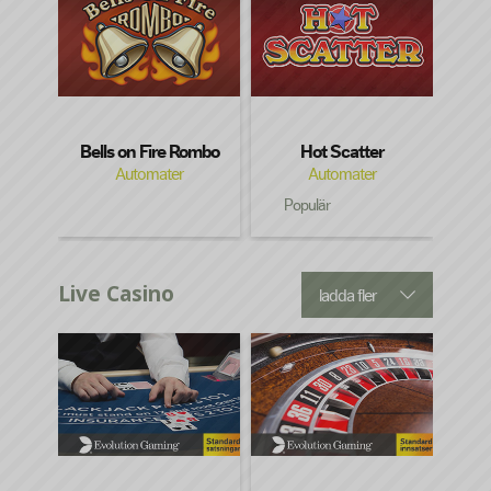
Videoautomater
populär
populär
Mega Fortune Touch
The Goonies
Videoautomater
Videoautomater
populär
nytt
Bells on Fire Rombo
Electric Sam
Hot Scatter
Tiger Rush
Videoautomater
Automater
Videoautomater
Automater
populär
nytt
populär
populär
nytt
Montezuma
Hot Choice
Starburst Touch
Beauty Fairy
Videoautomater
Videoautomater
Videoautomater
Videoautomater
Live Casino
populär
populär
populär
populär
ladda fler
nytt
Birthday
Wolf Moon
Videoautomater
Videoautomater
nytt
Bells on Fire HOT
Sun Dragon
Hot Fruits 40
Lucky Bells
Videoautomater
Automater
Videoautomater
Automater
nytt
nytt