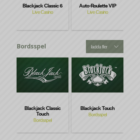
Blackjack Classic 6
Billyonaire
Auto-Roulette VIP
Book of Aztec
Videoautomater
Live Casino
Videoautomater
Live Casino
populär
populär
King of Slots Touch
Elements Touch
Videoautomater
Videoautomater
Bordsspel
ladda fler
Taco Brothers Saving
Allways Fruits
Lakes Five
Hot 40
Christmas
Automater
Videoautomater
Automater
Videoautomater
nytt
nytt
Blackjack Classic 3
Gem Star
Immersive Roulette
Hot Choice
Videoautomater
Live Casino
Videoautomater
Live Casino
populär
populär
Diamond Monkey
Blackjack Classic
Secrets of Christmas
Blackjack Touch
Touch
Touch
Videoautomater
Bordsspel
Bordsspel
Videoautomater
Allways Win
Joker Gems
Jungle Jackpots
Wild Stars