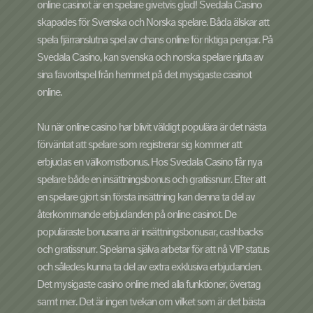
online casinot är en spelare givetvis glad! Svedala Casino
skapades för Svenska och Norska spelare. Båda älskar att
spela fjärranslutna spel av chans online för riktiga pengar. På
Svedala Casino, kan svenska och norska spelare njuta av
sina favoritspel från hemmet på det mysigaste casinot
online.
Nu när online casino har blivit väldigt populära är det nästa
förväntat att spelare som registrerar sig kommer att
erbjudas en välkomstbonus. Hos Svedala Casino får nya
spelare både en insättningsbonus och gratissnurr. Efter att
en spelare gjort sin första insättning kan denna ta del av
återkommande erbjudanden på online casinot. De
populäraste bonusarna är insättningsbonusar, cashbacks
och gratissnurr. Spelarna själva arbetar för att nå VIP status
och således kunna ta del av extra exklusiva erbjudanden.
Det mysigaste casino online med alla funktioner, övertag
samt mer. Det är ingen tvekan om vilket som är det bästa