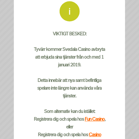
Fairytale Legends:
Hansel and Gretel
Red Riding Hood
Touch
VIKTIGT BESKED:
Touch
Videoautomater
Videoautomater
Tyvärr kommer Svedala Casino avbryta
att erbjuda sina tjänster från och med 1
januari 2019.
Detta innebär att nya samt befintliga
spelare inte längre kan använda våra
Nya Spel
ladda fler
tjänster.
Svensk Roulette
Bonanza
Live Casino
Videoautomater
Som alternativ kan du istället:
Registrera dig och spela hos
Fun Casino
,
eller
Registrera dig och spela hos
Casino