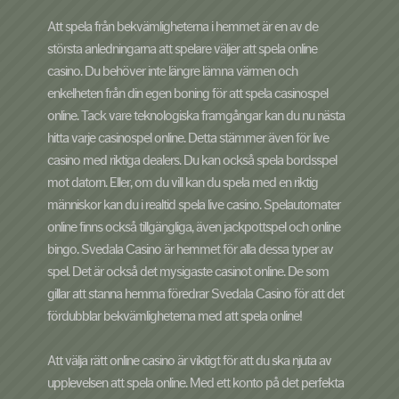
Att spela från bekvämligheterna i hemmet är en av de
största anledningarna att spelare väljer att spela online
casino. Du behöver inte längre lämna värmen och
enkelheten från din egen boning för att spela casinospel
online. Tack vare teknologiska framgångar kan du nu nästa
hitta varje casinospel online. Detta stämmer även för live
casino med riktiga dealers. Du kan också spela bordsspel
mot datorn. Eller, om du vill kan du spela med en riktig
människor kan du i realtid spela live casino. Spelautomater
online finns också tillgängliga, även jackpottspel och online
bingo. Svedala Casino är hemmet för alla dessa typer av
spel. Det är också det mysigaste casinot online. De som
gillar att stanna hemma föredrar Svedala Casino för att det
fördubblar bekvämligheterna med att spela online!
Att välja rätt online casino är viktigt för att du ska njuta av
upplevelsen att spela online. Med ett konto på det perfekta