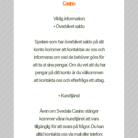
Casino
.
Taco Brothers
The Goonies
Viktig information:
Videoautomater
Videoautomater
• Överblivet saldo
populär
nytt
populär
nytt
Piggy Riches Touch
Immortal Romance M.
Spelare som har överblivet saldo på sitt
Videoautomater
Videoautomater
konto kommer att kontaktas av oss och
Mest Spelade
populär
ladda fler
informeras om vad de behöver göra för
att ta ut sina pengar. Om du vet att du har
pengar på ditt konto är du välkommen
att kontakta oss och efterfråga ett uttag.
Birthday
Jaguar Temple
• Kundtjänst
Videoautomater
Videoautomater
nytt
populär
nytt
Även om Svedala Casino stänger
Book of Aztec
Taco Brothers
Dead or Alive Touch
The Goonies
kommer våran kundtjänst att vara
Videoautomater
Videoautomater
Videoautomater
Videoautomater
tillgänglig för att svara på frågor. Du kan
populär
populär
nytt
populär
nytt
alltid kontakta oss via mail eller telefon: