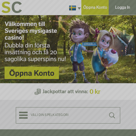
Öppna Konto
Logga In
•
•
0 kr
Jackpottar att vinna:
VÄLJ DIN SPELKATEGORI