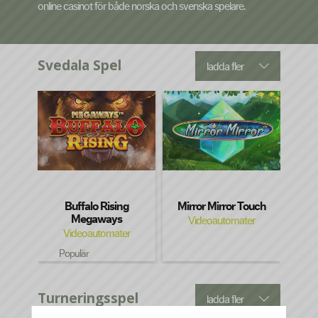
online casinot för både norska och svenska spelare.
Svedala Spel
ladda fler
Buffalo Rising
Mirror Mirror Touch
Megaways
Videoautomater
Videoautomater
populär
Turneringsspel
ladda fler