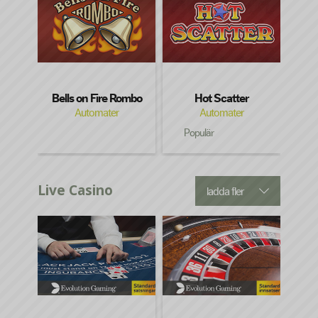
Videoautomater
populär
populär
Mega Fortune Touch
The Goonies
Videoautomater
Videoautomater
populär
nytt
Bells on Fire Rombo
Electric Sam
Hot Scatter
Tiger Rush
Videoautomater
Automater
Videoautomater
Automater
populär
nytt
populär
populär
nytt
Montezuma
Hot Choice
Starburst Touch
Beauty Fairy
Videoautomater
Videoautomater
Videoautomater
Videoautomater
Live Casino
populär
populär
populär
populär
ladda fler
nytt
Birthday
Wolf Moon
Videoautomater
Videoautomater
nytt
Bells on Fire HOT
Sun Dragon
Hot Fruits 40
Lucky Bells
Videoautomater
Automater
Videoautomater
Automater
nytt
nytt