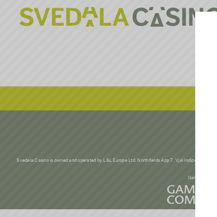
- V
Svedala Casino is owned and operated by L&L Europe Ltd, Northfields App 7, Vjal Indipendenza, M
number
Gambling can b