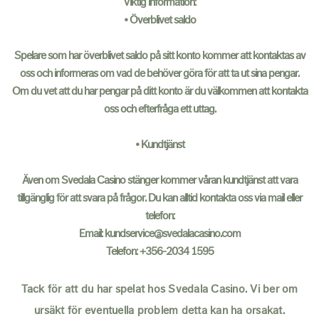
Viktig information:
• Överblivet saldo
Spelare som har överblivet saldo på sitt konto kommer att kontaktas av
oss och informeras om vad de behöver göra för att ta ut sina pengar.
Om du vet att du har pengar på ditt konto är du välkommen att kontakta
oss och efterfråga ett uttag.
• Kundtjänst
Även om Svedala Casino stänger kommer våran kundtjänst att vara
tillgänglig för att svara på frågor. Du kan alltid kontakta oss via mail eller
telefon:
Email: kundservice@svedalacasino.com
Telefon: +356-2034 1595
Tack för att du har spelat hos Svedala Casino. Vi ber om
ursäkt för eventuella problem detta kan ha orsakat.