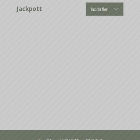
Videoautomater
Automater
Videoautomater
Automater
Jackpott
nytt
ladda fler
nytt
Fun Blackjack
Wild Seas
Blackjack Classic 5
Sam on the Beach
Videoautomater
Live Casino
Videoautomater
Live Casino
populär
nytt
populär
nytt
Blackjack Touch -
Jaguar Temple
European Blackjack
Lady Joker
Single Deck
Gold M.
Videoautomater
Videoautomater
Bordsspel
Bordsspel
populär
nytt
Vegas Diamonds
Hot Neon
Fire and Ice
Aftershock
Automater
Automater
Automater
Automater
nytt
nytt
Blackjack Classic 4
Starburst Touch
Auto-Roulette
Lovely Lady
Videoautomater
Live Casino
Videoautomater
Live Casino
populär
populär
Piggy Riches Touch
European Roulette
Roulette Touch
Royal Unicorn
Gold M.
Videoautomater
Videoautomater
Bordsspel
Bordsspel
populär