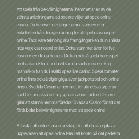
Att spela från bekvämligheterna i hemmet är en av de
största anledningarna att spelare väljer att spela online
casino. Du behöver inte längre lämna värmen och
enkelheten från din egen boning för att spela casinospel
online. Tack vare teknologiska framgångar kan du nu nästa
hitta varje casinospel online. Detta stämmer även för live
casino med riktiga dealers. Du kan också spela bordsspel
mot datorn. Eller, om du vill kan du spela med en riktig
människor kan du i realtid spela live casino. Spelautomater
online finns också tillgängliga, även jackpottspel och online
bingo. Svedala Casino är hemmet för alla dessa typer av
spel. Det är också det mysigaste casinot online. De som
gillar att stanna hemma föredrar Svedala Casino för att det
fördubblar bekvämligheterna med att spela online!
Att välja rätt online casino är viktigt för att du ska njuta av
upplevelsen att spela online. Med ett konto på det perfekta