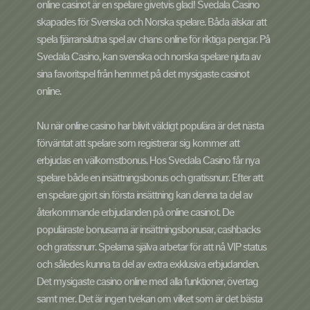
online casinot är en spelare givetvis glad! Svedala Casino
skapades för Svenska och Norska spelare. Båda älskar att
spela fjärranslutna spel av chans online för riktiga pengar. På
Svedala Casino, kan svenska och norska spelare njuta av
sina favoritspel från hemmet på det mysigaste casinot
online.
Nu när online casino har blivit väldigt populära är det nästa
förväntat att spelare som registrerar sig kommer att
erbjudas en välkomstbonus. Hos Svedala Casino får nya
spelare både en insättningsbonus och gratissnurr. Efter att
en spelare gjort sin första insättning kan denna ta del av
återkommande erbjudanden på online casinot. De
populäraste bonusarna är insättningsbonusar, cashbacks
och gratissnurr. Spelarna själva arbetar för att nå VIP status
och således kunna ta del av extra exklusiva erbjudanden.
Det mysigaste casino online med alla funktioner, övertag
samt mer. Det är ingen tvekan om vilket som är det bästa