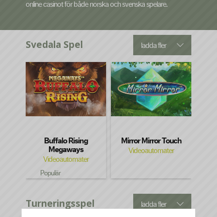
online casinot för både norska och svenska spelare.
Svedala Spel
ladda fler
Buffalo Rising
Mirror Mirror Touch
Megaways
Videoautomater
Videoautomater
populär
Turneringsspel
ladda fler