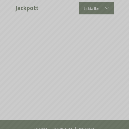
Videoautomater
Automater
Videoautomater
Automater
Jackpott
nytt
ladda fler
nytt
Fun Blackjack
Wild Seas
Blackjack Classic 5
Sam on the Beach
Videoautomater
Live Casino
Videoautomater
Live Casino
populär
nytt
populär
nytt
Blackjack Touch -
Jaguar Temple
European Blackjack
Lady Joker
Single Deck
Gold M.
Videoautomater
Videoautomater
Bordsspel
Bordsspel
populär
nytt
Vegas Diamonds
Hot Neon
Fire and Ice
Aftershock
Automater
Automater
Automater
Automater
nytt
nytt
Blackjack Classic 4
Starburst Touch
Auto-Roulette
Lovely Lady
Videoautomater
Live Casino
Videoautomater
Live Casino
populär
populär
Piggy Riches Touch
European Roulette
Roulette Touch
Royal Unicorn
Gold M.
Videoautomater
Videoautomater
Bordsspel
Bordsspel
populär