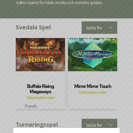
online casinot för både norska och svenska spelare.
Svedala Spel
ladda fler
Buffalo Rising
Mirror Mirror Touch
Megaways
Videoautomater
Videoautomater
populär
Turneringsspel
ladda fler