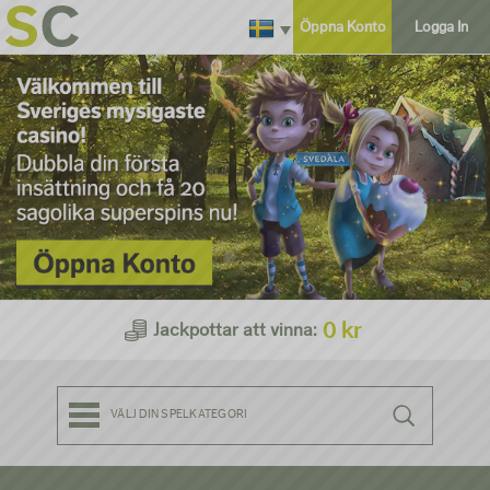
Öppna Konto
Logga In
•
•
0 kr
Jackpottar att vinna:
VÄLJ DIN SPELKATEGORI