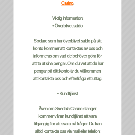
Casino
.
Taco Brothers
The Goonies
Viktig information:
Videoautomater
Videoautomater
• Överblivet saldo
populär
nytt
populär
nytt
Piggy Riches Touch
Immortal Romance M.
Spelare som har överblivet saldo på sitt
Videoautomater
Videoautomater
konto kommer att kontaktas av oss och
Mest Spelade
populär
ladda fler
informeras om vad de behöver göra för
att ta ut sina pengar. Om du vet att du har
pengar på ditt konto är du välkommen
att kontakta oss och efterfråga ett uttag.
Birthday
Jaguar Temple
• Kundtjänst
Videoautomater
Videoautomater
nytt
populär
nytt
Även om Svedala Casino stänger
Book of Aztec
Taco Brothers
Dead or Alive Touch
The Goonies
kommer våran kundtjänst att vara
Videoautomater
Videoautomater
Videoautomater
Videoautomater
tillgänglig för att svara på frågor. Du kan
populär
populär
nytt
populär
nytt
alltid kontakta oss via mail eller telefon: