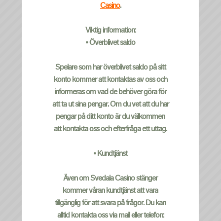
Casino
.
Taco Brothers
The Goonies
Viktig information:
Videoautomater
Videoautomater
• Överblivet saldo
populär
nytt
populär
nytt
Piggy Riches Touch
Immortal Romance M.
Spelare som har överblivet saldo på sitt
Videoautomater
Videoautomater
konto kommer att kontaktas av oss och
Mest Spelade
populär
ladda fler
informeras om vad de behöver göra för
att ta ut sina pengar. Om du vet att du har
pengar på ditt konto är du välkommen
att kontakta oss och efterfråga ett uttag.
Birthday
Jaguar Temple
• Kundtjänst
Videoautomater
Videoautomater
nytt
populär
nytt
Även om Svedala Casino stänger
Book of Aztec
Taco Brothers
Dead or Alive Touch
The Goonies
kommer våran kundtjänst att vara
Videoautomater
Videoautomater
Videoautomater
Videoautomater
tillgänglig för att svara på frågor. Du kan
populär
populär
nytt
populär
nytt
alltid kontakta oss via mail eller telefon: