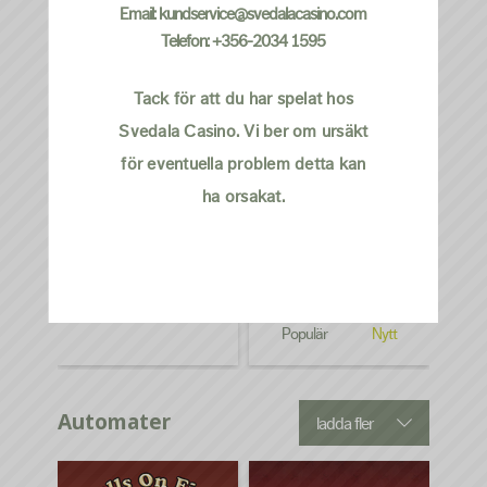
Email: kundservice@svedalacasino.com
Telefon: +356-2034 1595
Videoautomater
ladda fler
Tack för att du har spelat hos
Route 777
Beauty Fairy
Videoautomater
Videoautomater
Svedala Casino. Vi ber om ursäkt
nytt
populär
nytt
för eventuella problem detta kan
Hot Scatter
Donuts
Jaguar Temple
Montezuma
ha orsakat.
Videoautomater
Automater
Videoautomater
Videoautomater
populär
populär
populär
nytt
Foxin Wins Again
Taco Brothers
Videoautomater
Videoautomater
populär
nytt
Wild Seas
Sam on the Beach
Videoautomater
Videoautomater
Automater
populär
nytt
populär
ladda fler
nytt
Piggy Riches Touch
White Rabbit
Diamond Mine
Buffalo Rising
Megaways
Videoautomater
Videoautomater
Videoautomater