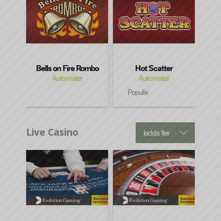
Videoautomater
populär
populär
Mega Fortune Touch
The Goonies
Videoautomater
Videoautomater
populär
nytt
Bells on Fire Rombo
Electric Sam
Hot Scatter
Tiger Rush
Videoautomater
Automater
Videoautomater
Automater
populär
nytt
populär
populär
nytt
Montezuma
Hot Choice
Starburst Touch
Beauty Fairy
Videoautomater
Videoautomater
Videoautomater
Videoautomater
Live Casino
populär
populär
populär
populär
ladda fler
nytt
Birthday
Wolf Moon
Videoautomater
Videoautomater
nytt
Bells on Fire HOT
Sun Dragon
Hot Fruits 40
Lucky Bells
Videoautomater
Automater
Videoautomater
Automater
nytt
nytt