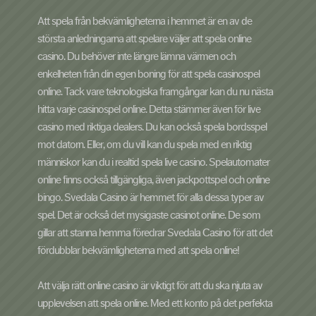
Att spela från bekvämligheterna i hemmet är en av de
största anledningarna att spelare väljer att spela online
casino. Du behöver inte längre lämna värmen och
enkelheten från din egen boning för att spela casinospel
online. Tack vare teknologiska framgångar kan du nu nästa
hitta varje casinospel online. Detta stämmer även för live
casino med riktiga dealers. Du kan också spela bordsspel
mot datorn. Eller, om du vill kan du spela med en riktig
människor kan du i realtid spela live casino. Spelautomater
online finns också tillgängliga, även jackpottspel och online
bingo. Svedala Casino är hemmet för alla dessa typer av
spel. Det är också det mysigaste casinot online. De som
gillar att stanna hemma föredrar Svedala Casino för att det
fördubblar bekvämligheterna med att spela online!
Att välja rätt online casino är viktigt för att du ska njuta av
upplevelsen att spela online. Med ett konto på det perfekta