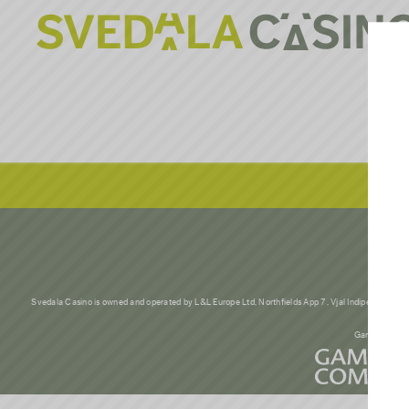
- V
Svedala Casino is owned and operated by L&L Europe Ltd, Northfields App 7, Vjal Indipendenza, M
number
Gambling can b