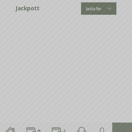
Videoautomater
Automater
Videoautomater
Automater
Jackpott
nytt
ladda fler
nytt
Fun Blackjack
Wild Seas
Blackjack Classic 5
Sam on the Beach
Videoautomater
Live Casino
Videoautomater
Live Casino
populär
nytt
populär
nytt
Blackjack Touch -
Jaguar Temple
European Blackjack
Lady Joker
Single Deck
Gold M.
Videoautomater
Videoautomater
Bordsspel
Bordsspel
populär
nytt
Vegas Diamonds
Hot Neon
Fire and Ice
Aftershock
Automater
Automater
Automater
Automater
nytt
nytt
Blackjack Classic 4
Starburst Touch
Auto-Roulette
Lovely Lady
Videoautomater
Live Casino
Videoautomater
Live Casino
populär
populär
Piggy Riches Touch
European Roulette
Roulette Touch
Royal Unicorn
Gold M.
Videoautomater
Videoautomater
Bordsspel
Bordsspel
populär