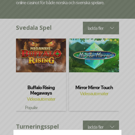
online casinot för både norska och svenska spelare.
Svedala Spel
ladda fler
Buffalo Rising
Mirror Mirror Touch
Megaways
Videoautomater
Videoautomater
populär
Turneringsspel
ladda fler