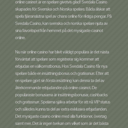
online casinot är en spelare givetvis glad! Svedala Casino
skapades för Svenska och Norska spelare. Båda älskar att
spela fjärranslutna spel av chans online för riktiga pengar. På
Svedala Casino, kan svenska och norska spelare njuta av
sina favoritspel från hemmet på det mysigaste casinot
online.
Nu när online casino har blivit väldigt populära är det nästa
förväntat att spelare som registrerar sig kommer att
erbjudas en välkomstbonus. Hos Svedala Casino får nya
spelare både en insättningsbonus och gratissnurr. Efter att
en spelare gjort sin första insättning kan denna ta del av
återkommande erbjudanden på online casinot. De
populäraste bonusarna är insättningsbonusar, cashbacks
och gratissnurr. Spelarna själva arbetar för att nå VIP status
och således kunna ta del av extra exklusiva erbjudanden.
Det mysigaste casino online med alla funktioner, övertag
samt mer. Det är ingen tvekan om vilket som är det bästa