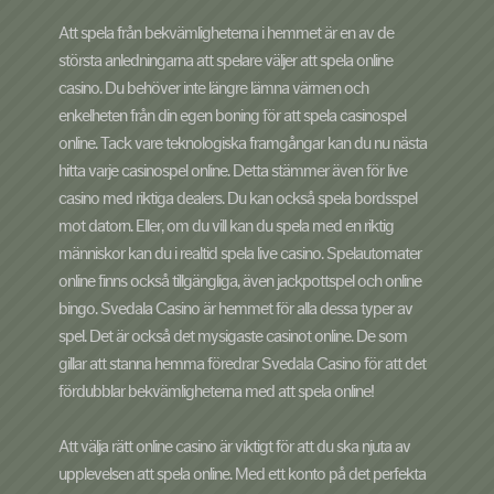
Att spela från bekvämligheterna i hemmet är en av de
största anledningarna att spelare väljer att spela online
casino. Du behöver inte längre lämna värmen och
enkelheten från din egen boning för att spela casinospel
online. Tack vare teknologiska framgångar kan du nu nästa
hitta varje casinospel online. Detta stämmer även för live
casino med riktiga dealers. Du kan också spela bordsspel
mot datorn. Eller, om du vill kan du spela med en riktig
människor kan du i realtid spela live casino. Spelautomater
online finns också tillgängliga, även jackpottspel och online
bingo. Svedala Casino är hemmet för alla dessa typer av
spel. Det är också det mysigaste casinot online. De som
gillar att stanna hemma föredrar Svedala Casino för att det
fördubblar bekvämligheterna med att spela online!
Att välja rätt online casino är viktigt för att du ska njuta av
upplevelsen att spela online. Med ett konto på det perfekta