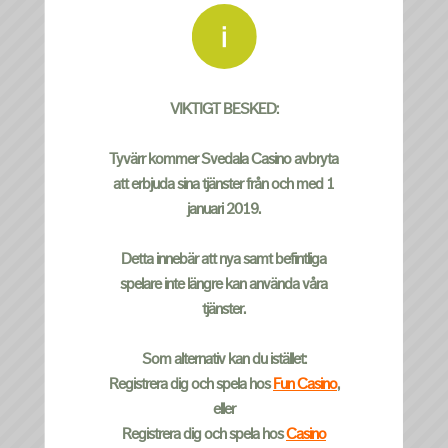
Fairytale Legends:
Hansel and Gretel
Red Riding Hood
Touch
VIKTIGT BESKED:
Touch
Videoautomater
Videoautomater
Tyvärr kommer Svedala Casino avbryta
att erbjuda sina tjänster från och med 1
januari 2019.
Detta innebär att nya samt befintliga
spelare inte längre kan använda våra
Nya Spel
ladda fler
tjänster.
Svensk Roulette
Bonanza
Live Casino
Videoautomater
Som alternativ kan du istället:
Registrera dig och spela hos
Fun Casino
,
eller
Registrera dig och spela hos
Casino