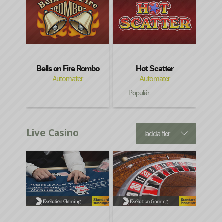
Videoautomater
populär
populär
Mega Fortune Touch
The Goonies
Videoautomater
Videoautomater
populär
nytt
Bells on Fire Rombo
Electric Sam
Hot Scatter
Tiger Rush
Videoautomater
Automater
Videoautomater
Automater
populär
nytt
populär
populär
nytt
Montezuma
Hot Choice
Starburst Touch
Beauty Fairy
Videoautomater
Videoautomater
Videoautomater
Videoautomater
Live Casino
populär
populär
populär
populär
ladda fler
nytt
Birthday
Wolf Moon
Videoautomater
Videoautomater
nytt
Bells on Fire HOT
Sun Dragon
Hot Fruits 40
Lucky Bells
Videoautomater
Automater
Videoautomater
Automater
nytt
nytt