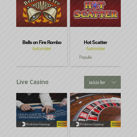
Videoautomater
populär
populär
Mega Fortune Touch
The Goonies
Videoautomater
Videoautomater
populär
nytt
Bells on Fire Rombo
Electric Sam
Hot Scatter
Tiger Rush
Videoautomater
Automater
Videoautomater
Automater
populär
nytt
populär
populär
nytt
Montezuma
Hot Choice
Starburst Touch
Beauty Fairy
Videoautomater
Videoautomater
Videoautomater
Videoautomater
Live Casino
populär
populär
populär
populär
ladda fler
nytt
Birthday
Wolf Moon
Videoautomater
Videoautomater
nytt
Bells on Fire HOT
Sun Dragon
Hot Fruits 40
Lucky Bells
Videoautomater
Automater
Videoautomater
Automater
nytt
nytt