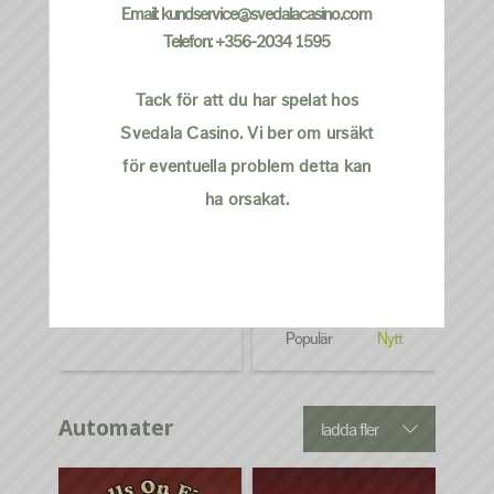
Email: kundservice@svedalacasino.com
Telefon: +356-2034 1595
Videoautomater
ladda fler
Tack för att du har spelat hos
Route 777
Beauty Fairy
Videoautomater
Videoautomater
Svedala Casino. Vi ber om ursäkt
nytt
populär
nytt
för eventuella problem detta kan
Hot Scatter
Donuts
Jaguar Temple
Montezuma
ha orsakat.
Videoautomater
Automater
Videoautomater
Videoautomater
populär
populär
populär
nytt
Foxin Wins Again
Taco Brothers
Videoautomater
Videoautomater
populär
nytt
Wild Seas
Sam on the Beach
Videoautomater
Videoautomater
Automater
populär
nytt
populär
ladda fler
nytt
Piggy Riches Touch
White Rabbit
Diamond Mine
Buffalo Rising
Megaways
Videoautomater
Videoautomater
Videoautomater