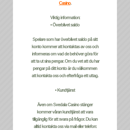
Casino
.
Taco Brothers
The Goonies
Viktig information:
Videoautomater
Videoautomater
• Överblivet saldo
populär
nytt
populär
nytt
Piggy Riches Touch
Immortal Romance M.
Spelare som har överblivet saldo på sitt
Videoautomater
Videoautomater
konto kommer att kontaktas av oss och
Mest Spelade
populär
ladda fler
informeras om vad de behöver göra för
att ta ut sina pengar. Om du vet att du har
pengar på ditt konto är du välkommen
att kontakta oss och efterfråga ett uttag.
Birthday
Jaguar Temple
• Kundtjänst
Videoautomater
Videoautomater
nytt
populär
nytt
Även om Svedala Casino stänger
Book of Aztec
Taco Brothers
Dead or Alive Touch
The Goonies
kommer våran kundtjänst att vara
Videoautomater
Videoautomater
Videoautomater
Videoautomater
tillgänglig för att svara på frågor. Du kan
populär
populär
nytt
populär
nytt
alltid kontakta oss via mail eller telefon: