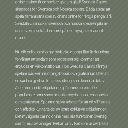
online casinot är en spelare givetvis glad! Svedala Casino
skapades för Svenska och Norska spelare. Båda älskar att
spela fjärranslutna spel av chans online för riktiga pengar. På
Svedala Casino, kan svenska och norska spelare njuta av
sina favoritspel från hemmet på det mysigaste casinot
online.
Nu när online casino har blivit väldigt populära är det nästa
förväntat att spelare som registrerar sig kommer att
erbjudas en välkomstbonus. Hos Svedala Casino får nya
spelare både en insättningsbonus och gratissnurr. Efter att
en spelare gjort sin första insättning kan denna ta del av
återkommande erbjudanden på online casinot. De
populäraste bonusarna är insättningsbonusar, cashbacks
och gratissnurr. Spelarna själva arbetar för att nå VIP status
och således kunna ta del av extra exklusiva erbjudanden.
Det mysigaste casino online med alla funktioner, övertag
samt mer. Det är ingen tvekan om vilket som är det bästa