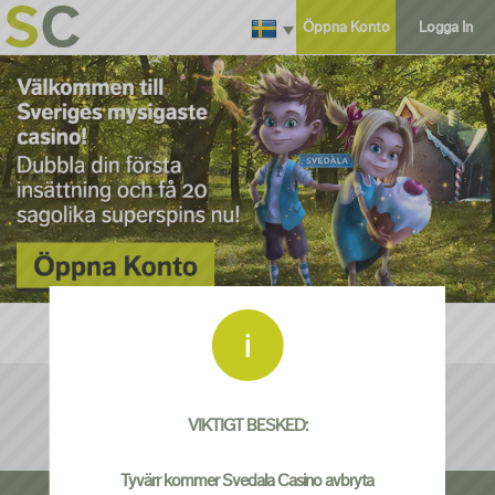
Öppna Konto
Logga In
•
•
0 kr
Jackpottar att vinna:
VÄLJ DIN SPELKATEGORI
VIKTIGT BESKED:
Tyvärr kommer Svedala Casino avbryta