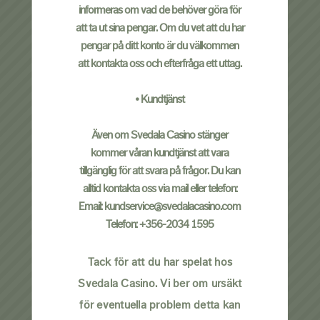
informeras om vad de behöver göra för
online casinot är en spelare givetvis glad! Svedala Casino
att ta ut sina pengar. Om du vet att du har
skapades för Svenska och Norska spelare. Båda älskar att
pengar på ditt konto är du välkommen
spela fjärranslutna spel av chans online för riktiga pengar. På
att kontakta oss och efterfråga ett uttag.
Svedala Casino, kan svenska och norska spelare njuta av
sina favoritspel från hemmet på det mysigaste casinot
• Kundtjänst
online.
Även om Svedala Casino stänger
Nu när online casino har blivit väldigt populära är det nästa
kommer våran kundtjänst att vara
förväntat att spelare som registrerar sig kommer att
tillgänglig för att svara på frågor. Du kan
erbjudas en välkomstbonus. Hos Svedala Casino får nya
alltid kontakta oss via mail eller telefon:
spelare både en insättningsbonus och gratissnurr. Efter att
Email: kundservice@svedalacasino.com
en spelare gjort sin första insättning kan denna ta del av
Telefon: +356-2034 1595
återkommande erbjudanden på online casinot. De
populäraste bonusarna är insättningsbonusar, cashbacks
Tack för att du har spelat hos
och gratissnurr. Spelarna själva arbetar för att nå VIP status
och således kunna ta del av extra exklusiva erbjudanden.
Svedala Casino. Vi ber om ursäkt
Det mysigaste casino online med alla funktioner, övertag
för eventuella problem detta kan
samt mer. Det är ingen tvekan om vilket som är det bästa