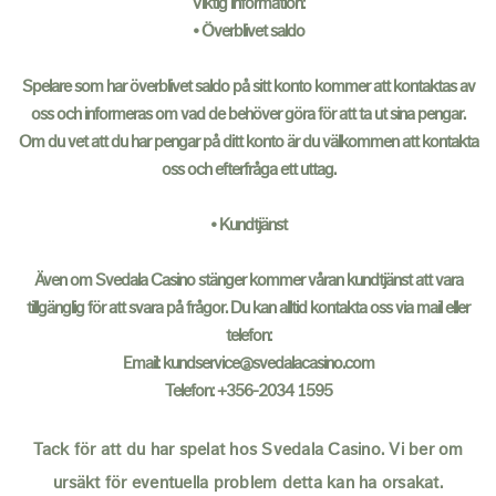
Viktig information:
• Överblivet saldo
Spelare som har överblivet saldo på sitt konto kommer att kontaktas av
oss och informeras om vad de behöver göra för att ta ut sina pengar.
Om du vet att du har pengar på ditt konto är du välkommen att kontakta
oss och efterfråga ett uttag.
• Kundtjänst
Även om Svedala Casino stänger kommer våran kundtjänst att vara
tillgänglig för att svara på frågor. Du kan alltid kontakta oss via mail eller
telefon:
Email: kundservice@svedalacasino.com
Telefon: +356-2034 1595
Tack för att du har spelat hos Svedala Casino. Vi ber om
ursäkt för eventuella problem detta kan ha orsakat.