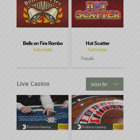
Videoautomater
populär
populär
Mega Fortune Touch
The Goonies
Videoautomater
Videoautomater
populär
nytt
Bells on Fire Rombo
Electric Sam
Hot Scatter
Tiger Rush
Videoautomater
Automater
Videoautomater
Automater
populär
nytt
populär
populär
nytt
Montezuma
Hot Choice
Starburst Touch
Beauty Fairy
Videoautomater
Videoautomater
Videoautomater
Videoautomater
Live Casino
populär
populär
populär
populär
ladda fler
nytt
Birthday
Wolf Moon
Videoautomater
Videoautomater
nytt
Bells on Fire HOT
Sun Dragon
Hot Fruits 40
Lucky Bells
Videoautomater
Automater
Videoautomater
Automater
nytt
nytt