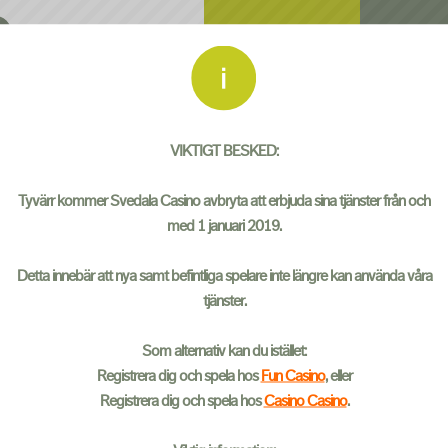
SV
Öppna Konto
Logga In
VIKTIGT BESKED:
Tyvärr kommer Svedala Casino avbryta att erbjuda sina tjänster från och
med 1 januari 2019.
IDEO SLOTS
Detta innebär att nya samt befintliga spelare inte längre kan använda våra
tjänster.
osta, MST9026, Malta - all rights reserved ©. L&L Europe Ltd is licensed and regulated by the MGA under
: MGA/B2C/211/2011.
Som alternativ kan du istället:
e addictive! Play responsibly!
Registrera dig och spela hos
Fun Casino
, eller
Registrera dig och spela hos
Casino Casino
.