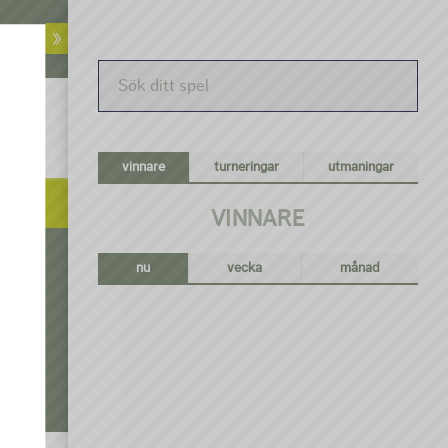
vinnare
turneringar
utmaningar
VINNARE
nu
vecka
månad
 licence