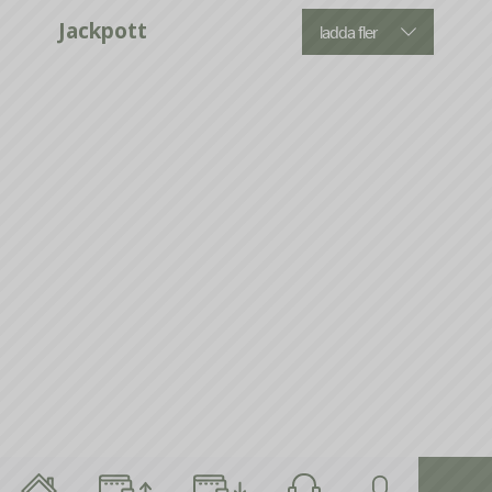
Videoautomater
Automater
Videoautomater
Automater
Jackpott
nytt
ladda fler
nytt
Fun Blackjack
Wild Seas
Blackjack Classic 5
Sam on the Beach
Videoautomater
Live Casino
Videoautomater
Live Casino
populär
nytt
populär
nytt
Blackjack Touch -
Jaguar Temple
European Blackjack
Lady Joker
Single Deck
Gold M.
Videoautomater
Videoautomater
Bordsspel
Bordsspel
populär
nytt
Vegas Diamonds
Hot Neon
Fire and Ice
Aftershock
Automater
Automater
Automater
Automater
nytt
nytt
Blackjack Classic 4
Starburst Touch
Auto-Roulette
Lovely Lady
Videoautomater
Live Casino
Videoautomater
Live Casino
populär
populär
Piggy Riches Touch
European Roulette
Roulette Touch
Royal Unicorn
Gold M.
Videoautomater
Videoautomater
Bordsspel
Bordsspel
populär