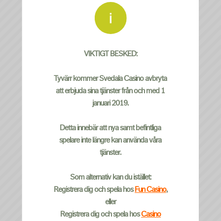
Fairytale Legends:
Hansel and Gretel
Red Riding Hood
Touch
VIKTIGT BESKED:
Touch
Videoautomater
Videoautomater
Tyvärr kommer Svedala Casino avbryta
att erbjuda sina tjänster från och med 1
januari 2019.
Detta innebär att nya samt befintliga
spelare inte längre kan använda våra
Nya Spel
ladda fler
tjänster.
Svensk Roulette
Bonanza
Live Casino
Videoautomater
Som alternativ kan du istället:
Registrera dig och spela hos
Fun Casino
,
eller
Registrera dig och spela hos
Casino