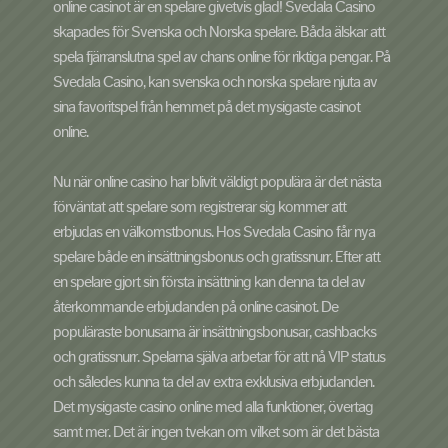
online casinot är en spelare givetvis glad! Svedala Casino
skapades för Svenska och Norska spelare. Båda älskar att
spela fjärranslutna spel av chans online för riktiga pengar. På
Svedala Casino, kan svenska och norska spelare njuta av
sina favoritspel från hemmet på det mysigaste casinot
online.
Nu när online casino har blivit väldigt populära är det nästa
förväntat att spelare som registrerar sig kommer att
erbjudas en välkomstbonus. Hos Svedala Casino får nya
spelare både en insättningsbonus och gratissnurr. Efter att
en spelare gjort sin första insättning kan denna ta del av
återkommande erbjudanden på online casinot. De
populäraste bonusarna är insättningsbonusar, cashbacks
och gratissnurr. Spelarna själva arbetar för att nå VIP status
och således kunna ta del av extra exklusiva erbjudanden.
Det mysigaste casino online med alla funktioner, övertag
samt mer. Det är ingen tvekan om vilket som är det bästa