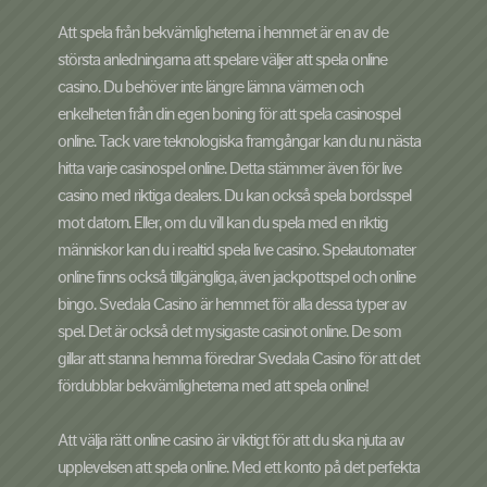
Att spela från bekvämligheterna i hemmet är en av de
största anledningarna att spelare väljer att spela online
casino. Du behöver inte längre lämna värmen och
enkelheten från din egen boning för att spela casinospel
online. Tack vare teknologiska framgångar kan du nu nästa
hitta varje casinospel online. Detta stämmer även för live
casino med riktiga dealers. Du kan också spela bordsspel
mot datorn. Eller, om du vill kan du spela med en riktig
människor kan du i realtid spela live casino. Spelautomater
online finns också tillgängliga, även jackpottspel och online
bingo. Svedala Casino är hemmet för alla dessa typer av
spel. Det är också det mysigaste casinot online. De som
gillar att stanna hemma föredrar Svedala Casino för att det
fördubblar bekvämligheterna med att spela online!
Att välja rätt online casino är viktigt för att du ska njuta av
upplevelsen att spela online. Med ett konto på det perfekta