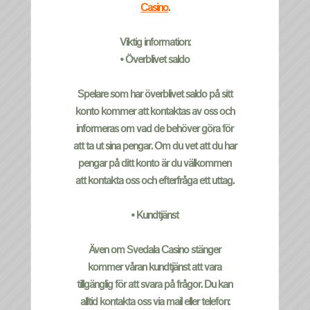
Casino
.
Taco Brothers
The Goonies
Viktig information:
Videoautomater
Videoautomater
• Överblivet saldo
populär
nytt
populär
nytt
Piggy Riches Touch
Immortal Romance M.
Spelare som har överblivet saldo på sitt
Videoautomater
Videoautomater
konto kommer att kontaktas av oss och
Mest Spelade
populär
ladda fler
informeras om vad de behöver göra för
att ta ut sina pengar. Om du vet att du har
pengar på ditt konto är du välkommen
att kontakta oss och efterfråga ett uttag.
Birthday
Jaguar Temple
• Kundtjänst
Videoautomater
Videoautomater
nytt
populär
nytt
Även om Svedala Casino stänger
Book of Aztec
Taco Brothers
Dead or Alive Touch
The Goonies
kommer våran kundtjänst att vara
Videoautomater
Videoautomater
Videoautomater
Videoautomater
tillgänglig för att svara på frågor. Du kan
populär
populär
nytt
populär
nytt
alltid kontakta oss via mail eller telefon: