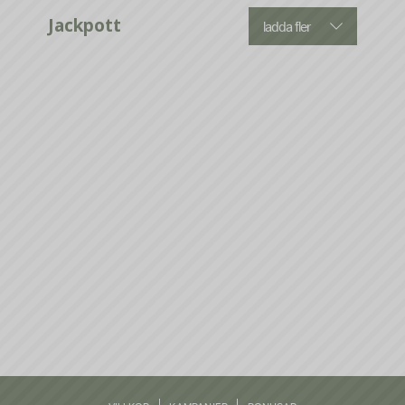
Videoautomater
Automater
Videoautomater
Automater
Jackpott
nytt
ladda fler
nytt
Fun Blackjack
Wild Seas
Blackjack Classic 5
Sam on the Beach
Videoautomater
Live Casino
Videoautomater
Live Casino
populär
nytt
populär
nytt
Blackjack Touch -
Jaguar Temple
European Blackjack
Lady Joker
Single Deck
Gold M.
Videoautomater
Videoautomater
Bordsspel
Bordsspel
populär
nytt
Vegas Diamonds
Hot Neon
Fire and Ice
Aftershock
Automater
Automater
Automater
Automater
nytt
nytt
Blackjack Classic 4
Starburst Touch
Auto-Roulette
Lovely Lady
Videoautomater
Live Casino
Videoautomater
Live Casino
populär
populär
Piggy Riches Touch
European Roulette
Roulette Touch
Royal Unicorn
Gold M.
Videoautomater
Videoautomater
Bordsspel
Bordsspel
populär