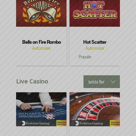
Videoautomater
populär
populär
Mega Fortune Touch
The Goonies
Videoautomater
Videoautomater
populär
nytt
Bells on Fire Rombo
Electric Sam
Hot Scatter
Tiger Rush
Videoautomater
Automater
Videoautomater
Automater
populär
nytt
populär
populär
nytt
Montezuma
Hot Choice
Starburst Touch
Beauty Fairy
Videoautomater
Videoautomater
Videoautomater
Videoautomater
Live Casino
populär
populär
populär
populär
ladda fler
nytt
Birthday
Wolf Moon
Videoautomater
Videoautomater
nytt
Bells on Fire HOT
Sun Dragon
Hot Fruits 40
Lucky Bells
Videoautomater
Automater
Videoautomater
Automater
nytt
nytt