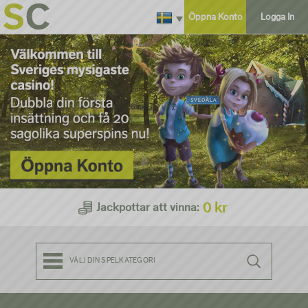
Öppna Konto
Logga In
•
•
0 kr
Jackpottar att vinna:
VÄLJ DIN SPELKATEGORI