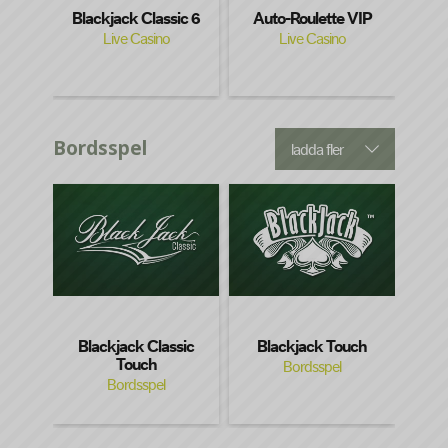
Blackjack Classic 6
Billyonaire
Auto-Roulette VIP
Book of Aztec
Videoautomater
Live Casino
Videoautomater
Live Casino
populär
populär
King of Slots Touch
Elements Touch
Videoautomater
Videoautomater
Bordsspel
ladda fler
Taco Brothers Saving
Allways Fruits
Lakes Five
Hot 40
Christmas
Automater
Videoautomater
Automater
Videoautomater
nytt
nytt
Blackjack Classic 3
Gem Star
Immersive Roulette
Hot Choice
Videoautomater
Live Casino
Videoautomater
Live Casino
populär
populär
Diamond Monkey
Blackjack Classic
Secrets of Christmas
Blackjack Touch
Touch
Touch
Videoautomater
Bordsspel
Bordsspel
Videoautomater
Allways Win
Joker Gems
Jungle Jackpots
Wild Stars