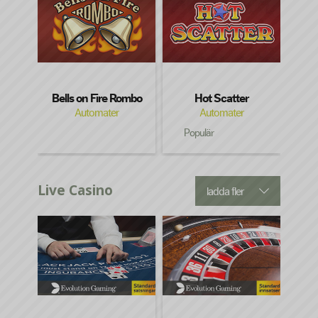
Videoautomater
populär
populär
Mega Fortune Touch
The Goonies
Videoautomater
Videoautomater
populär
nytt
Bells on Fire Rombo
Electric Sam
Hot Scatter
Tiger Rush
Videoautomater
Automater
Videoautomater
Automater
populär
nytt
populär
populär
nytt
Montezuma
Hot Choice
Starburst Touch
Beauty Fairy
Videoautomater
Videoautomater
Videoautomater
Videoautomater
Live Casino
populär
populär
populär
populär
ladda fler
nytt
Birthday
Wolf Moon
Videoautomater
Videoautomater
nytt
Bells on Fire HOT
Sun Dragon
Hot Fruits 40
Lucky Bells
Videoautomater
Automater
Videoautomater
Automater
nytt
nytt