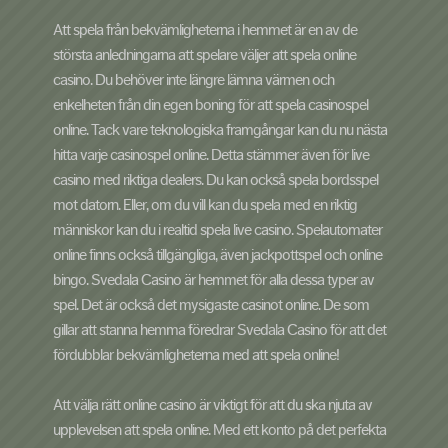
Att spela från bekvämligheterna i hemmet är en av de
största anledningarna att spelare väljer att spela online
casino. Du behöver inte längre lämna värmen och
enkelheten från din egen boning för att spela casinospel
online. Tack vare teknologiska framgångar kan du nu nästa
hitta varje casinospel online. Detta stämmer även för live
casino med riktiga dealers. Du kan också spela bordsspel
mot datorn. Eller, om du vill kan du spela med en riktig
människor kan du i realtid spela live casino. Spelautomater
online finns också tillgängliga, även jackpottspel och online
bingo. Svedala Casino är hemmet för alla dessa typer av
spel. Det är också det mysigaste casinot online. De som
gillar att stanna hemma föredrar Svedala Casino för att det
fördubblar bekvämligheterna med att spela online!
Att välja rätt online casino är viktigt för att du ska njuta av
upplevelsen att spela online. Med ett konto på det perfekta