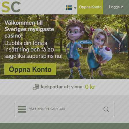
Öppna Konto
Logga In
•
•
0 kr
Jackpottar att vinna:
VÄLJ DIN SPELKATEGORI