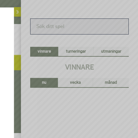
vinnare
turneringar
utmaningar
VINNARE
nu
vecka
månad
 licence