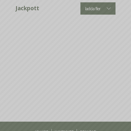
Videoautomater
Automater
Videoautomater
Automater
Jackpott
nytt
ladda fler
nytt
Fun Blackjack
Wild Seas
Blackjack Classic 5
Sam on the Beach
Videoautomater
Live Casino
Videoautomater
Live Casino
populär
nytt
populär
nytt
Blackjack Touch -
Jaguar Temple
European Blackjack
Lady Joker
Single Deck
Gold M.
Videoautomater
Videoautomater
Bordsspel
Bordsspel
populär
nytt
Vegas Diamonds
Hot Neon
Fire and Ice
Aftershock
Automater
Automater
Automater
Automater
nytt
nytt
Blackjack Classic 4
Starburst Touch
Auto-Roulette
Lovely Lady
Videoautomater
Live Casino
Videoautomater
Live Casino
populär
populär
Piggy Riches Touch
European Roulette
Roulette Touch
Royal Unicorn
Gold M.
Videoautomater
Videoautomater
Bordsspel
Bordsspel
populär