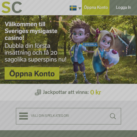
Öppna Konto
Logga In
•
•
0 kr
Jackpottar att vinna:
VÄLJ DIN SPELKATEGORI