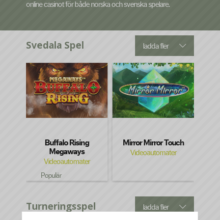
online casinot för både norska och svenska spelare.
Svedala Spel
ladda fler
Buffalo Rising
Mirror Mirror Touch
Megaways
Videoautomater
Videoautomater
populär
Turneringsspel
ladda fler