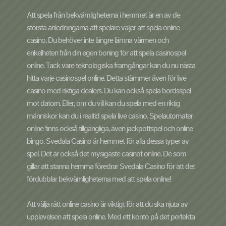
Att spela från bekvämligheterna i hemmet är en av de
största anledningarna att spelare väljer att spela online
casino. Du behöver inte längre lämna värmen och
enkelheten från din egen boning för att spela casinospel
online. Tack vare teknologiska framgångar kan du nu nästa
hitta varje casinospel online. Detta stämmer även för live
casino med riktiga dealers. Du kan också spela bordsspel
mot datorn. Eller, om du vill kan du spela med en riktig
människor kan du i realtid spela live casino. Spelautomater
online finns också tillgängliga, även jackpottspel och online
bingo. Svedala Casino är hemmet för alla dessa typer av
spel. Det är också det mysigaste casinot online. De som
gillar att stanna hemma föredrar Svedala Casino för att det
fördubblar bekvämligheterna med att spela online!
Att välja rätt online casino är viktigt för att du ska njuta av
upplevelsen att spela online. Med ett konto på det perfekta