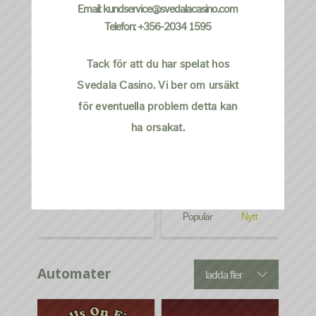
Email: kundservice@svedalacasino.com
Telefon: +356-2034 1595
Videoautomater
ladda fler
Tack för att du har spelat hos
Route 777
Beauty Fairy
Videoautomater
Videoautomater
Svedala Casino. Vi ber om ursäkt
nytt
populär
nytt
för eventuella problem detta kan
Hot Scatter
Donuts
Jaguar Temple
Montezuma
ha orsakat.
Videoautomater
Automater
Videoautomater
Videoautomater
populär
populär
populär
nytt
Foxin Wins Again
Taco Brothers
Videoautomater
Videoautomater
populär
nytt
Wild Seas
Sam on the Beach
Videoautomater
Videoautomater
Automater
populär
nytt
populär
ladda fler
nytt
Piggy Riches Touch
White Rabbit
Diamond Mine
Buffalo Rising
Megaways
Videoautomater
Videoautomater
Videoautomater