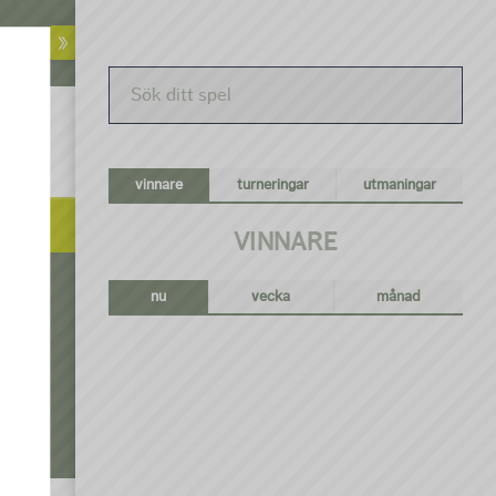
vinnare
turneringar
utmaningar
VINNARE
nu
vecka
månad
 licence