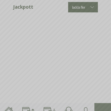
Videoautomater
Automater
Videoautomater
Automater
Jackpott
nytt
ladda fler
nytt
Fun Blackjack
Wild Seas
Blackjack Classic 5
Sam on the Beach
Videoautomater
Live Casino
Videoautomater
Live Casino
populär
nytt
populär
nytt
Blackjack Touch -
Jaguar Temple
European Blackjack
Lady Joker
Single Deck
Gold M.
Videoautomater
Videoautomater
Bordsspel
Bordsspel
populär
nytt
Vegas Diamonds
Hot Neon
Fire and Ice
Aftershock
Automater
Automater
Automater
Automater
nytt
nytt
Blackjack Classic 4
Starburst Touch
Auto-Roulette
Lovely Lady
Videoautomater
Live Casino
Videoautomater
Live Casino
populär
populär
Piggy Riches Touch
European Roulette
Roulette Touch
Royal Unicorn
Gold M.
Videoautomater
Videoautomater
Bordsspel
Bordsspel
populär