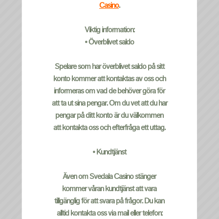
Casino
.
Taco Brothers
The Goonies
Viktig information:
Videoautomater
Videoautomater
• Överblivet saldo
populär
nytt
populär
nytt
Piggy Riches Touch
Immortal Romance M.
Spelare som har överblivet saldo på sitt
Videoautomater
Videoautomater
konto kommer att kontaktas av oss och
Mest Spelade
populär
ladda fler
informeras om vad de behöver göra för
att ta ut sina pengar. Om du vet att du har
pengar på ditt konto är du välkommen
att kontakta oss och efterfråga ett uttag.
Birthday
Jaguar Temple
• Kundtjänst
Videoautomater
Videoautomater
nytt
populär
nytt
Även om Svedala Casino stänger
Book of Aztec
Taco Brothers
Dead or Alive Touch
The Goonies
kommer våran kundtjänst att vara
Videoautomater
Videoautomater
Videoautomater
Videoautomater
tillgänglig för att svara på frågor. Du kan
populär
populär
nytt
populär
nytt
alltid kontakta oss via mail eller telefon: