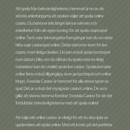
Att spela från bekvämligheterna i hemmet är en av de
största anledningarna att spelare väljer att spela online
casino. Du behöver inte längre lämna värmen och
enkelheten från din egen boning för att spela casinospel
online. Tack vare teknologiska framgångar kan du nu nästa
hitta varje casinospel online. Detta stämmer även för live
casino med riktiga dealers. Du kan också spela bordsspel
mot datorn. Eller, om du vill kan du spela med en riktig
människor kan du i realtid spela live casino. Spelautomater
online finns också tillgängliga, även jackpottspel och online
bingo. Svedala Casino är hemmet för alla dessa typer av
spel. Det är också det mysigaste casinot online. De som
gillar att stanna hemma föredrar Svedala Casino för att det
fördubblar bekvämligheterna med att spela online!
Att välja rätt online casino är viktigt för att du ska njuta av
upplevelsen att spela online. Med ett konto på det perfekta