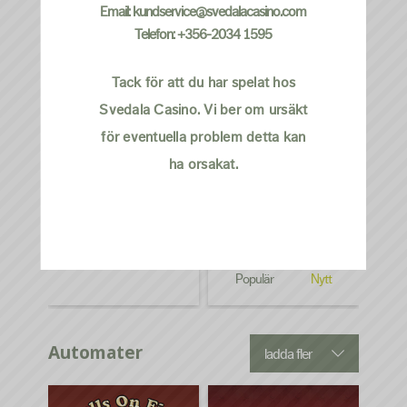
Email: kundservice@svedalacasino.com
Telefon: +356-2034 1595
Videoautomater
ladda fler
Tack för att du har spelat hos
Route 777
Beauty Fairy
Videoautomater
Videoautomater
Svedala Casino. Vi ber om ursäkt
nytt
populär
nytt
för eventuella problem detta kan
Hot Scatter
Donuts
Jaguar Temple
Montezuma
ha orsakat.
Videoautomater
Automater
Videoautomater
Videoautomater
populär
populär
populär
nytt
Foxin Wins Again
Taco Brothers
Videoautomater
Videoautomater
populär
nytt
Wild Seas
Sam on the Beach
Videoautomater
Videoautomater
Automater
populär
nytt
populär
ladda fler
nytt
Piggy Riches Touch
White Rabbit
Diamond Mine
Buffalo Rising
Megaways
Videoautomater
Videoautomater
Videoautomater