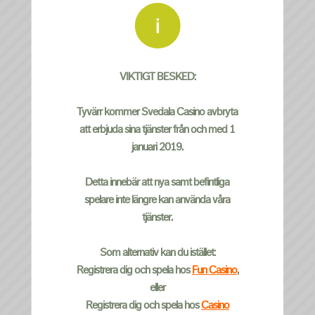
Fairytale Legends:
Hansel and Gretel
Red Riding Hood
Touch
VIKTIGT BESKED:
Touch
Videoautomater
Videoautomater
Tyvärr kommer Svedala Casino avbryta
att erbjuda sina tjänster från och med 1
januari 2019.
Detta innebär att nya samt befintliga
spelare inte längre kan använda våra
Nya Spel
ladda fler
tjänster.
Svensk Roulette
Bonanza
Live Casino
Videoautomater
Som alternativ kan du istället:
Registrera dig och spela hos
Fun Casino
,
eller
Registrera dig och spela hos
Casino