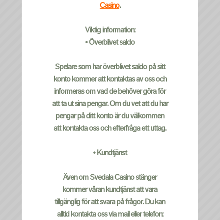
Casino
.
Taco Brothers
The Goonies
Viktig information:
Videoautomater
Videoautomater
• Överblivet saldo
populär
nytt
populär
nytt
Piggy Riches Touch
Immortal Romance M.
Spelare som har överblivet saldo på sitt
Videoautomater
Videoautomater
konto kommer att kontaktas av oss och
Mest Spelade
populär
ladda fler
informeras om vad de behöver göra för
att ta ut sina pengar. Om du vet att du har
pengar på ditt konto är du välkommen
att kontakta oss och efterfråga ett uttag.
Birthday
Jaguar Temple
• Kundtjänst
Videoautomater
Videoautomater
nytt
populär
nytt
Även om Svedala Casino stänger
Book of Aztec
Taco Brothers
Dead or Alive Touch
The Goonies
kommer våran kundtjänst att vara
Videoautomater
Videoautomater
Videoautomater
Videoautomater
tillgänglig för att svara på frågor. Du kan
populär
populär
nytt
populär
nytt
alltid kontakta oss via mail eller telefon: