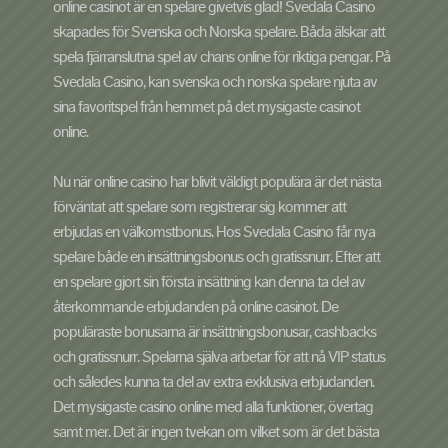
online casinot är en spelare givetvis glad! Svedala Casino
skapades för Svenska och Norska spelare. Båda älskar att
spela fjärranslutna spel av chans online för riktiga pengar. På
Svedala Casino, kan svenska och norska spelare njuta av
sina favoritspel från hemmet på det mysigaste casinot
online.
Nu när online casino har blivit väldigt populära är det nästa
förväntat att spelare som registrerar sig kommer att
erbjudas en välkomstbonus. Hos Svedala Casino får nya
spelare både en insättningsbonus och gratissnurr. Efter att
en spelare gjort sin första insättning kan denna ta del av
återkommande erbjudanden på online casinot. De
populäraste bonusarna är insättningsbonusar, cashbacks
och gratissnurr. Spelarna själva arbetar för att nå VIP status
och således kunna ta del av extra exklusiva erbjudanden.
Det mysigaste casino online med alla funktioner, övertag
samt mer. Det är ingen tvekan om vilket som är det bästa