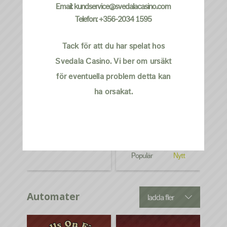
Email: kundservice@svedalacasino.com
Telefon: +356-2034 1595
Videoautomater
ladda fler
Tack för att du har spelat hos
Route 777
Beauty Fairy
Videoautomater
Videoautomater
Svedala Casino. Vi ber om ursäkt
nytt
populär
nytt
för eventuella problem detta kan
Hot Scatter
Donuts
Jaguar Temple
Montezuma
ha orsakat.
Videoautomater
Automater
Videoautomater
Videoautomater
populär
populär
populär
nytt
Foxin Wins Again
Taco Brothers
Videoautomater
Videoautomater
populär
nytt
Wild Seas
Sam on the Beach
Videoautomater
Videoautomater
Automater
populär
nytt
populär
ladda fler
nytt
Piggy Riches Touch
White Rabbit
Diamond Mine
Buffalo Rising
Megaways
Videoautomater
Videoautomater
Videoautomater