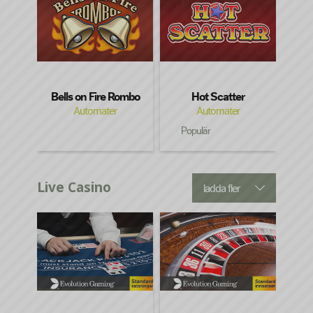
Videoautomater
populär
populär
Mega Fortune Touch
The Goonies
Videoautomater
Videoautomater
populär
nytt
Bells on Fire Rombo
Electric Sam
Hot Scatter
Tiger Rush
Videoautomater
Automater
Videoautomater
Automater
populär
nytt
populär
populär
nytt
Montezuma
Hot Choice
Starburst Touch
Beauty Fairy
Videoautomater
Videoautomater
Videoautomater
Videoautomater
Live Casino
populär
populär
populär
populär
ladda fler
nytt
Birthday
Wolf Moon
Videoautomater
Videoautomater
nytt
Bells on Fire HOT
Sun Dragon
Hot Fruits 40
Lucky Bells
Videoautomater
Automater
Videoautomater
Automater
nytt
nytt