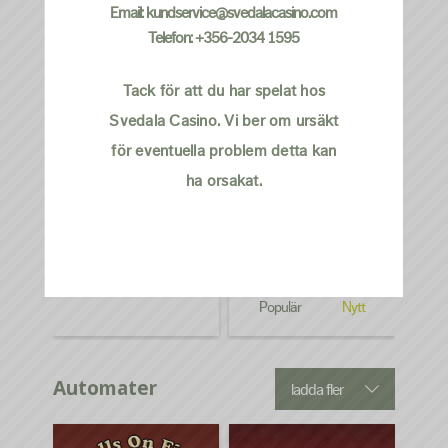
Email: kundservice@svedalacasino.com
Telefon: +356-2034 1595
Videoautomater
ladda fler
Tack för att du har spelat hos
Route 777
Beauty Fairy
Videoautomater
Videoautomater
Svedala Casino. Vi ber om ursäkt
nytt
populär
nytt
för eventuella problem detta kan
Hot Scatter
Donuts
Jaguar Temple
Montezuma
ha orsakat.
Videoautomater
Automater
Videoautomater
Videoautomater
populär
populär
populär
nytt
Foxin Wins Again
Taco Brothers
Videoautomater
Videoautomater
populär
nytt
Wild Seas
Sam on the Beach
Videoautomater
Videoautomater
Automater
populär
nytt
populär
ladda fler
nytt
Piggy Riches Touch
White Rabbit
Diamond Mine
Buffalo Rising
Megaways
Videoautomater
Videoautomater
Videoautomater