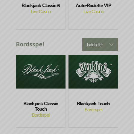
Blackjack Classic 6
Billyonaire
Auto-Roulette VIP
Book of Aztec
Videoautomater
Live Casino
Videoautomater
Live Casino
populär
populär
King of Slots Touch
Elements Touch
Videoautomater
Videoautomater
Bordsspel
ladda fler
Taco Brothers Saving
Allways Fruits
Lakes Five
Hot 40
Christmas
Automater
Videoautomater
Automater
Videoautomater
nytt
nytt
Blackjack Classic 3
Gem Star
Immersive Roulette
Hot Choice
Videoautomater
Live Casino
Videoautomater
Live Casino
populär
populär
Diamond Monkey
Blackjack Classic
Secrets of Christmas
Blackjack Touch
Touch
Touch
Videoautomater
Bordsspel
Bordsspel
Videoautomater
Allways Win
Joker Gems
Jungle Jackpots
Wild Stars