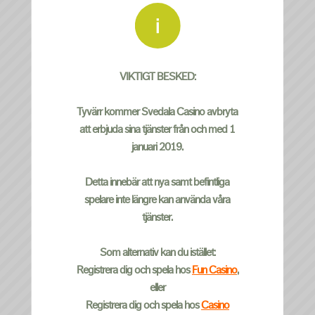
Fairytale Legends:
Hansel and Gretel
Red Riding Hood
Touch
VIKTIGT BESKED:
Touch
Videoautomater
Videoautomater
Tyvärr kommer Svedala Casino avbryta
att erbjuda sina tjänster från och med 1
januari 2019.
Detta innebär att nya samt befintliga
spelare inte längre kan använda våra
Nya Spel
ladda fler
tjänster.
Svensk Roulette
Bonanza
Live Casino
Videoautomater
Som alternativ kan du istället:
Registrera dig och spela hos
Fun Casino
,
eller
Registrera dig och spela hos
Casino