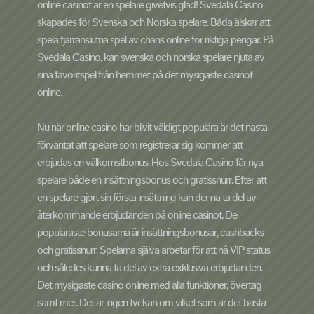
online casinot är en spelare givetvis glad! Svedala Casino
skapades för Svenska och Norska spelare. Båda älskar att
spela fjärranslutna spel av chans online för riktiga pengar. På
Svedala Casino, kan svenska och norska spelare njuta av
sina favoritspel från hemmet på det mysigaste casinot
online.
Nu när online casino har blivit väldigt populära är det nästa
förväntat att spelare som registrerar sig kommer att
erbjudas en välkomstbonus. Hos Svedala Casino får nya
spelare både en insättningsbonus och gratissnurr. Efter att
en spelare gjort sin första insättning kan denna ta del av
återkommande erbjudanden på online casinot. De
populäraste bonusarna är insättningsbonusar, cashbacks
och gratissnurr. Spelarna själva arbetar för att nå VIP status
och således kunna ta del av extra exklusiva erbjudanden.
Det mysigaste casino online med alla funktioner, övertag
samt mer. Det är ingen tvekan om vilket som är det bästa