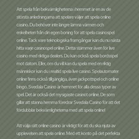
Att spela från bekvämligheterna i hemmet är en av de
största anledningarna att spelare väljer att spela online
casino. Du behöver inte längre lämna värmen och
enkelheten från din egen boning för att spela casinospel
online. Tack vare teknologiska framgångar kan du nu nästa
hitta varje casinospel online. Detta stämmer även för live
casino med riktiga dealers. Du kan också spela bordsspel
mot datorn. Eller, om du vill kan du spela med en riktig
människor kan du i realtid spela live casino. Spelautomater
online finns också tillgängliga, även jackpottspel och online
bingo. Svedala Casino är hemmet för alla dessa typer av
spel. Det är också det mysigaste casinot online. De som
gillar att stanna hemma föredrar Svedala Casino för att det
fördubblar bekvämligheterna med att spela online!
Att välja rätt online casino är viktigt för att du ska njuta av
upplevelsen att spela online. Med ett konto på det perfekta