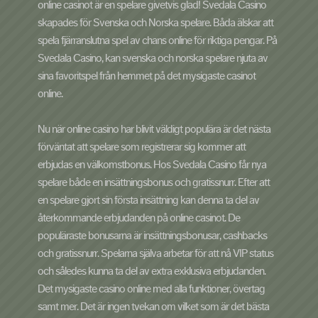
online casinot är en spelare givetvis glad! Svedala Casino
skapades för Svenska och Norska spelare. Båda älskar att
spela fjärranslutna spel av chans online för riktiga pengar. På
Svedala Casino, kan svenska och norska spelare njuta av
sina favoritspel från hemmet på det mysigaste casinot
online.
Nu när online casino har blivit väldigt populära är det nästa
förväntat att spelare som registrerar sig kommer att
erbjudas en välkomstbonus. Hos Svedala Casino får nya
spelare både en insättningsbonus och gratissnurr. Efter att
en spelare gjort sin första insättning kan denna ta del av
återkommande erbjudanden på online casinot. De
populäraste bonusarna är insättningsbonusar, cashbacks
och gratissnurr. Spelarna själva arbetar för att nå VIP status
och således kunna ta del av extra exklusiva erbjudanden.
Det mysigaste casino online med alla funktioner, övertag
samt mer. Det är ingen tvekan om vilket som är det bästa