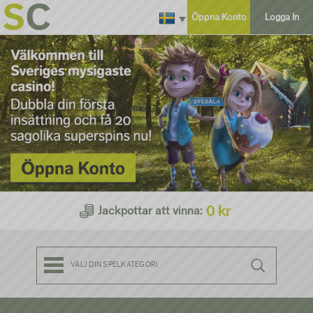
Öppna Konto
Logga In
•
•
0 kr
Jackpottar att vinna:
VÄLJ DIN SPELKATEGORI