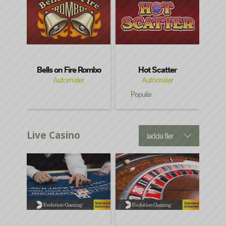
Videoautomater
populär
populär
Mega Fortune Touch
The Goonies
Videoautomater
Videoautomater
populär
nytt
Bells on Fire Rombo
Electric Sam
Hot Scatter
Tiger Rush
Videoautomater
Automater
Videoautomater
Automater
populär
nytt
populär
populär
nytt
Montezuma
Hot Choice
Starburst Touch
Beauty Fairy
Videoautomater
Videoautomater
Videoautomater
Videoautomater
Live Casino
populär
populär
populär
populär
ladda fler
nytt
Birthday
Wolf Moon
Videoautomater
Videoautomater
nytt
Bells on Fire HOT
Sun Dragon
Hot Fruits 40
Lucky Bells
Videoautomater
Automater
Videoautomater
Automater
nytt
nytt