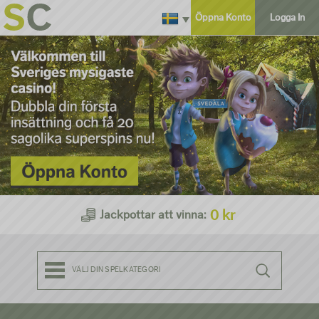
Öppna Konto
Logga In
•
•
0 kr
Jackpottar att vinna:
VÄLJ DIN SPELKATEGORI