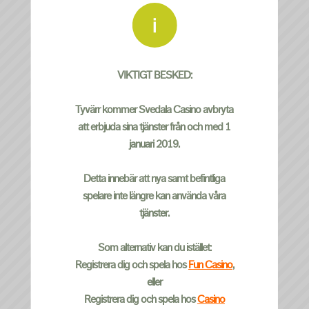
Fairytale Legends:
Hansel and Gretel
Red Riding Hood
Touch
VIKTIGT BESKED:
Touch
Videoautomater
Videoautomater
Tyvärr kommer Svedala Casino avbryta
att erbjuda sina tjänster från och med 1
januari 2019.
Detta innebär att nya samt befintliga
spelare inte längre kan använda våra
Nya Spel
ladda fler
tjänster.
Svensk Roulette
Bonanza
Live Casino
Videoautomater
Som alternativ kan du istället:
Registrera dig och spela hos
Fun Casino
,
eller
Registrera dig och spela hos
Casino