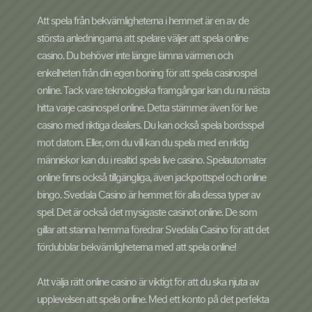
Att spela från bekvämligheterna i hemmet är en av de
största anledningarna att spelare väljer att spela online
casino. Du behöver inte längre lämna värmen och
enkelheten från din egen boning för att spela casinospel
online. Tack vare teknologiska framgångar kan du nu nästa
hitta varje casinospel online. Detta stämmer även för live
casino med riktiga dealers. Du kan också spela bordsspel
mot datorn. Eller, om du vill kan du spela med en riktig
människor kan du i realtid spela live casino. Spelautomater
online finns också tillgängliga, även jackpottspel och online
bingo. Svedala Casino är hemmet för alla dessa typer av
spel. Det är också det mysigaste casinot online. De som
gillar att stanna hemma föredrar Svedala Casino för att det
fördubblar bekvämligheterna med att spela online!
Att välja rätt online casino är viktigt för att du ska njuta av
upplevelsen att spela online. Med ett konto på det perfekta