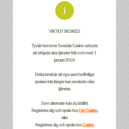
Fairytale Legends:
Hansel and Gretel
Red Riding Hood
Touch
VIKTIGT BESKED:
Touch
Videoautomater
Videoautomater
Tyvärr kommer Svedala Casino avbryta
att erbjuda sina tjänster från och med 1
januari 2019.
Detta innebär att nya samt befintliga
spelare inte längre kan använda våra
Nya Spel
ladda fler
tjänster.
Svensk Roulette
Bonanza
Live Casino
Videoautomater
Som alternativ kan du istället:
Registrera dig och spela hos
Fun Casino
,
eller
Registrera dig och spela hos
Casino