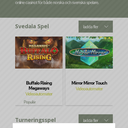
online casinot för både norska och svenska spelare.
Svedala Spel
ladda fler
Buffalo Rising
Mirror Mirror Touch
Megaways
Videoautomater
Videoautomater
populär
Turneringsspel
ladda fler