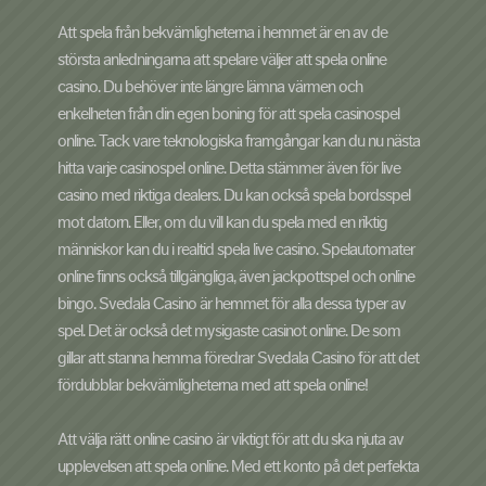
Att spela från bekvämligheterna i hemmet är en av de
största anledningarna att spelare väljer att spela online
casino. Du behöver inte längre lämna värmen och
enkelheten från din egen boning för att spela casinospel
online. Tack vare teknologiska framgångar kan du nu nästa
hitta varje casinospel online. Detta stämmer även för live
casino med riktiga dealers. Du kan också spela bordsspel
mot datorn. Eller, om du vill kan du spela med en riktig
människor kan du i realtid spela live casino. Spelautomater
online finns också tillgängliga, även jackpottspel och online
bingo. Svedala Casino är hemmet för alla dessa typer av
spel. Det är också det mysigaste casinot online. De som
gillar att stanna hemma föredrar Svedala Casino för att det
fördubblar bekvämligheterna med att spela online!
Att välja rätt online casino är viktigt för att du ska njuta av
upplevelsen att spela online. Med ett konto på det perfekta