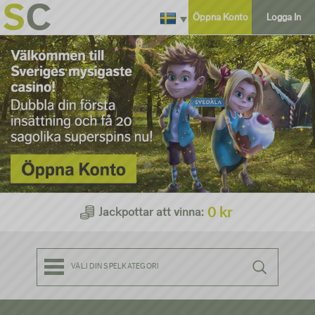
Öppna Konto
Logga In
•
•
0 kr
Jackpottar att vinna:
VÄLJ DIN SPELKATEGORI