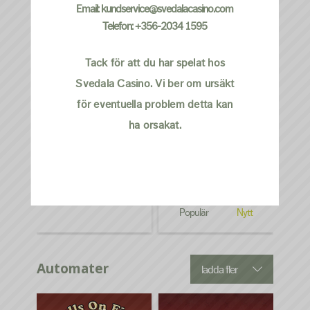
Email: kundservice@svedalacasino.com
Telefon: +356-2034 1595
Videoautomater
ladda fler
Tack för att du har spelat hos
Route 777
Beauty Fairy
Videoautomater
Videoautomater
Svedala Casino. Vi ber om ursäkt
nytt
populär
nytt
för eventuella problem detta kan
Hot Scatter
Donuts
Jaguar Temple
Montezuma
ha orsakat.
Videoautomater
Automater
Videoautomater
Videoautomater
populär
populär
populär
nytt
Foxin Wins Again
Taco Brothers
Videoautomater
Videoautomater
populär
nytt
Wild Seas
Sam on the Beach
Videoautomater
Videoautomater
Automater
populär
nytt
populär
ladda fler
nytt
Piggy Riches Touch
White Rabbit
Diamond Mine
Buffalo Rising
Megaways
Videoautomater
Videoautomater
Videoautomater