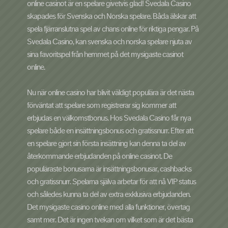
online casinot är en spelare givetvis glad! Svedala Casino
skapades för Svenska och Norska spelare. Båda älskar att
spela fjärranslutna spel av chans online för riktiga pengar. På
Svedala Casino, kan svenska och norska spelare njuta av
sina favoritspel från hemmet på det mysigaste casinot
online.
Nu när online casino har blivit väldigt populära är det nästa
förväntat att spelare som registrerar sig kommer att
erbjudas en välkomstbonus. Hos Svedala Casino får nya
spelare både en insättningsbonus och gratissnurr. Efter att
en spelare gjort sin första insättning kan denna ta del av
återkommande erbjudanden på online casinot. De
populäraste bonusarna är insättningsbonusar, cashbacks
och gratissnurr. Spelarna själva arbetar för att nå VIP status
och således kunna ta del av extra exklusiva erbjudanden.
Det mysigaste casino online med alla funktioner, övertag
samt mer. Det är ingen tvekan om vilket som är det bästa