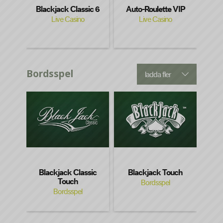
Blackjack Classic 6
Billyonaire
Auto-Roulette VIP
Book of Aztec
Videoautomater
Live Casino
Videoautomater
Live Casino
populär
populär
King of Slots Touch
Elements Touch
Videoautomater
Videoautomater
Bordsspel
ladda fler
Taco Brothers Saving
Allways Fruits
Lakes Five
Hot 40
Christmas
Automater
Videoautomater
Automater
Videoautomater
nytt
nytt
Blackjack Classic 3
Gem Star
Immersive Roulette
Hot Choice
Videoautomater
Live Casino
Videoautomater
Live Casino
populär
populär
Diamond Monkey
Blackjack Classic
Secrets of Christmas
Blackjack Touch
Touch
Touch
Videoautomater
Bordsspel
Bordsspel
Videoautomater
Allways Win
Joker Gems
Jungle Jackpots
Wild Stars